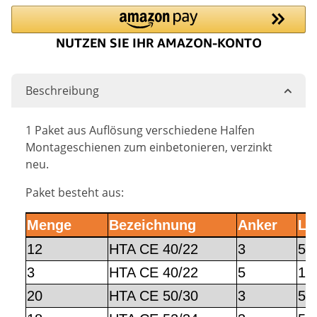
Beschreibung
1 Paket aus Auflösung verschiedene Halfen
Montageschienen zum einbetonieren, verzinkt
neu.
Paket besteht aus:
Menge
Bezeichnung
Anker
Lä
12
HTA CE 40/22
3
55
3
HTA CE 40/22
5
10
20
HTA CE 50/30
3
55