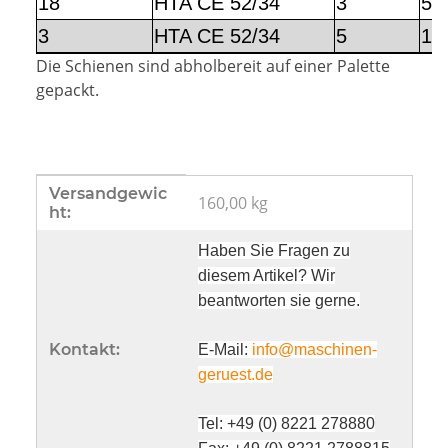
18
HTA CE 52/34
3
55
3
HTA CE 52/34
5
10
Die Schienen sind abholbereit auf einer Palette
gepackt.
Produkteigenschaft
Wert
Versandgewic
160,00 kg
ht:
Haben Sie Fragen zu
diesem Artikel? Wir
beantworten sie gerne.
Kontakt:
E-Mail:
info@maschinen-
geruest.de
Tel: +49 (0) 8221 278880