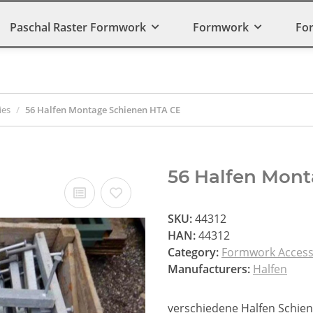
Paschal Raster Formwork
Formwork
Fo
ies
56 Halfen Montage Schienen HTA CE
56 Halfen Mon
SKU:
44312
HAN:
44312
Category:
Formwork Access
Manufacturers:
Halfen
verschiedene Halfen Schie