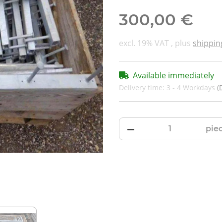
300,00 €
excl. 19% VAT , plus
shippin
Available immediately
Delivery time:
3 - 4 Workdays
(
pie