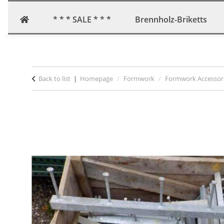
* * * SALE * * *
Brennholz-Briketts
Back to list
Homepage
Formwork
Formwork Accessor