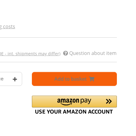
g costs
Question about item
DE - int. shipments may differ)
Add to basket
ce