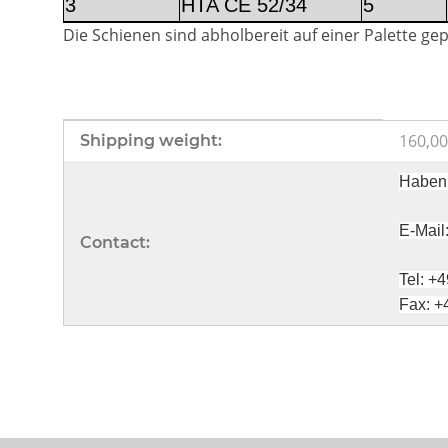
3
HTA CE 52/34
5
Die Schienen sind abholbereit auf einer Palette gep
Item information
Value
160,00
Shipping weight:
Haben 
E-Mail
Contact:
Tel: +
Fax: +