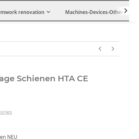
rmwork renovation
Machines-Devices-Others
tage Schienen HTA CE
ories
nen NEU