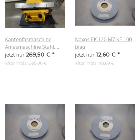
Kantenfasmaschine,
Naxos EK 120 M7 KE 100
Anfasmaschine Stahl,
blau
Alu, Kunststoff usw.
jetzt nur
269,50 €
*
jetzt nur
12,60 €
*
Alter Preis:
385,00 €
Alter Preis:
18,00 €