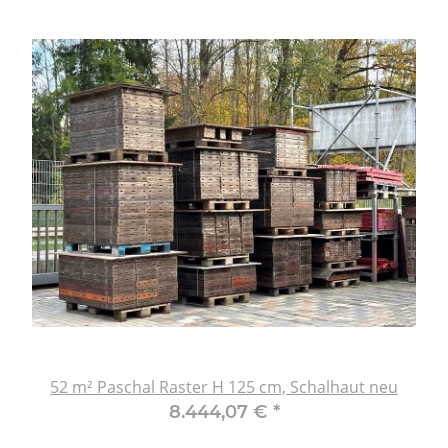
52 m² Paschal Raster H 125 cm, Schalhaut neu
8.444,07 €
*