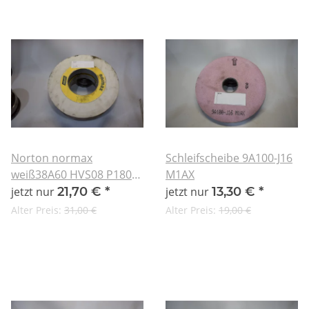
Norton normax
Schleifscheibe 9A100-J16
weiß38A60 HVS08 P180-
M1AX
F15 753305
jetzt nur
21,70 €
*
jetzt nur
13,30 €
*
Alter Preis:
31,00 €
Alter Preis:
19,00 €