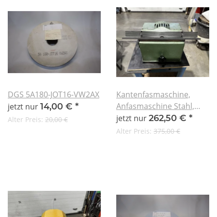
DGS 5A180-JOT16-VW2AX
Kantenfasmaschine,
Anfasmaschine Stahl,
jetzt nur
14,00 €
*
Alu, Kunststoff usw.
jetzt nur
262,50 €
*
Alter Preis:
20,00 €
Alter Preis:
375,00 €