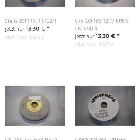
Stella 80F114, 11752/1
Uni GO 100 121V KRN6,
EN 12413
jetzt nur
13,30 €
*
jetzt nur
13,30 €
*
Alter Preis:
19,00 €
Alter Preis:
19,00 €
UNI WA 120 G6V LGAA
Universal WA 120 G6V