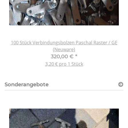
100 Stück Verbindungsbolzen Paschal Raster / GE
(Neuware)
320,00 €
*
3,20 € pro 1 Stück
Sonderangebote