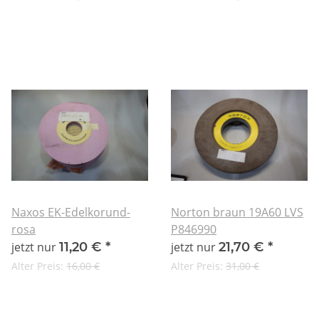
Naxos EK-Edelkorund-
Norton braun 19A60 LVS
rosa
P846990
jetzt nur
11,20 €
*
jetzt nur
21,70 €
*
Alter Preis:
16,00 €
Alter Preis:
31,00 €