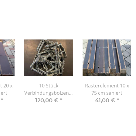
t 20 x
10 Stück
Rasterelement 10 x
ert
Verbindungsbolzen 5
75 cm saniert
Stift Paschal Raster /
€
*
120,00 €
*
41,00 €
*
GE (Neuware)