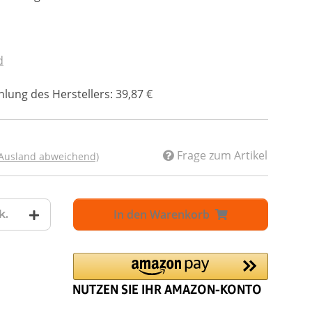
d
lung des Herstellers
:
39,87 €
Frage zum Artikel
 Ausland abweichend)
In den Warenkorb
k.