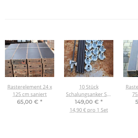
Rasterelement 24 x
10 Stück
Raste
125 cm saniert
Schalungsanker Set
75
65 cm - DW 15 inkl.
65,00 €
*
149,00 €
*
Tellermutter
14,90 € pro 1 Set
(Neuware)