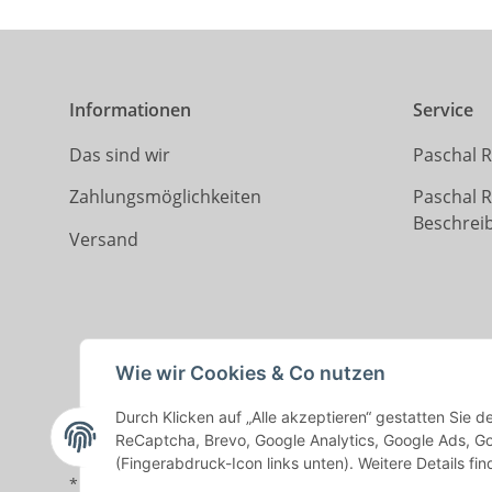
Informationen
Service
Das sind wir
Paschal R
Zahlungsmöglichkeiten
Paschal 
Beschrei
Versand
Wie wir Cookies & Co nutzen
Durch Klicken auf „Alle akzeptieren“ gestatten Sie 
ReCaptcha, Brevo, Google Analytics, Google Ads, Go
(Fingerabdruck-Icon links unten). Weitere Details fi
* Alle Preise zzgl. gesetzlicher USt., zzgl.
Versand