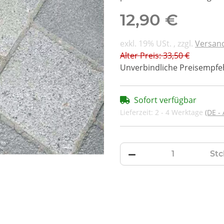
12,90 €
exkl. 19% USt. , zzgl.
Versan
Alter Preis: 33,50 €
Unverbindliche Preisempfeh
Sofort verfügbar
Lieferzeit:
2 - 4 Werktage
(DE -
Stc