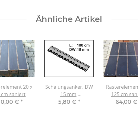
Ähnliche Artikel
relement 20 x
Schalungsanker, DW
Rasterelemen
 cm saniert
15 mm,
125 cm sani
selbstreinigend L:
50,00 €
*
5,80 €
*
64,00 
1000 mm, Neuware