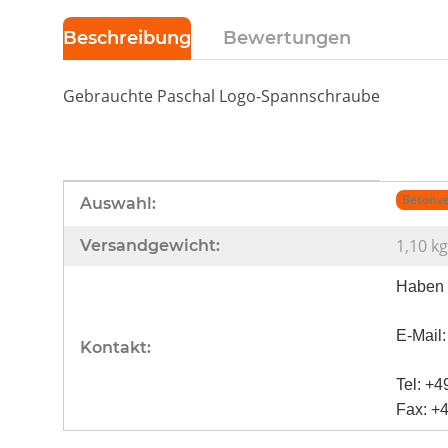
Beschreibung
Bewertungen
Gebrauchte Paschal Logo-Spannschraube
Produkteigenschaft
Wert
Betonve
Auswahl:
1,10 kg
Versandgewicht:
Haben S
E-Mail
Kontakt:
Tel: +4
Fax: +