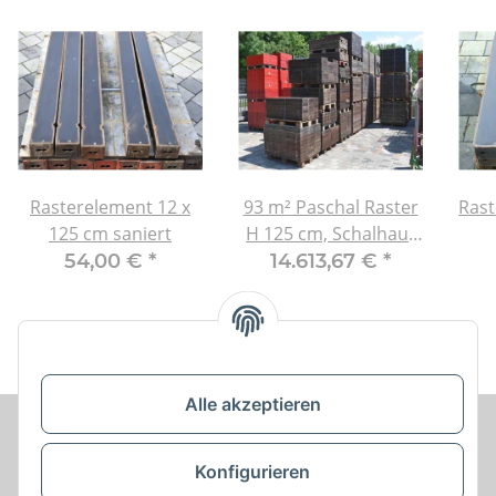
Rasterelement 12 x
93 m² Paschal Raster
Rast
125 cm saniert
H 125 cm, Schalhaut
neu
54,00 €
*
14.613,67 €
*
Alle akzeptieren
Konfigurieren
Informationen