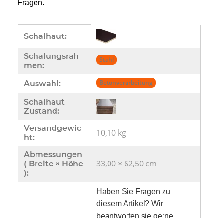
Fragen.
Produkteigenschaft
Wert
Schalhaut:
Schalungsrah
Stahl
men:
Betonverarbeitung
Auswahl:
Schalhaut
Zustand:
Versandgewic
10,10 kg
ht:
Abmessungen
33,00 × 62,50 cm
( Breite × Höhe
):
Haben Sie Fragen zu
diesem Artikel? Wir
beantworten sie gerne.