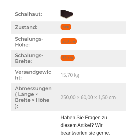
Produkteigenschaft
Wert
Schalhaut:
neu
Zustand:
Schalungs-
250 cm
Höhe:
Schalungs-
60 cm
Breite:
Versandgewic
15,70 kg
ht:
Abmessungen
( Länge ×
250,00 × 60,00 × 1,50 cm
Breite × Höhe
):
Haben Sie Fragen zu
diesem Artikel? Wir
beantworten sie gerne.