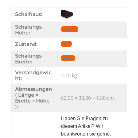
Produkteigenschaft
Wert
Schalhaut:
Schalungs-
62,5 cm
Höhe:
neu
Zustand:
Schalungs-
33 cm
Breite:
Versandgewic
2,20 kg
ht:
Abmessungen
( Länge ×
62,50 × 33,00 × 1,50 cm
Breite × Höhe
):
Haben Sie Fragen zu
diesem Artikel? Wir
beantworten sie gerne.