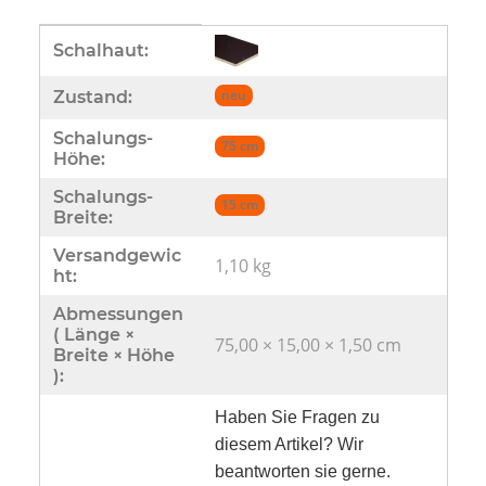
Produkteigenschaft
Wert
Schalhaut:
neu
Zustand:
Schalungs-
75 cm
Höhe:
Schalungs-
15 cm
Breite:
Versandgewic
1,10 kg
ht:
Abmessungen
( Länge ×
75,00 × 15,00 × 1,50 cm
Breite × Höhe
):
Haben Sie Fragen zu
diesem Artikel? Wir
beantworten sie gerne.