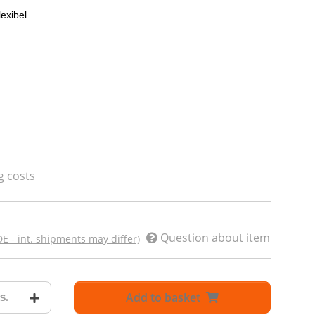
lexibel
g costs
Question about item
DE - int. shipments may differ)
Add to basket
s.