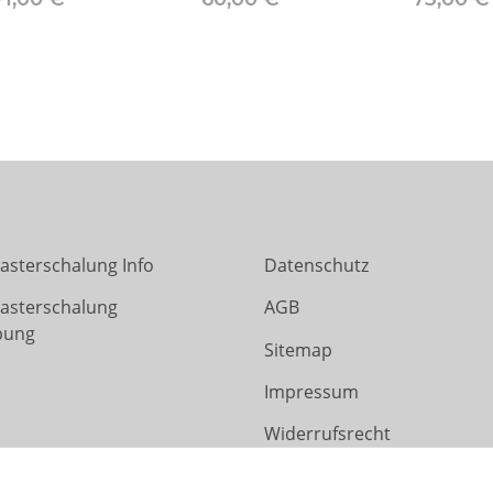
asterschalung Info
Datenschutz
Rasterschalung
AGB
bung
Sitemap
Impressum
Widerrufsrecht