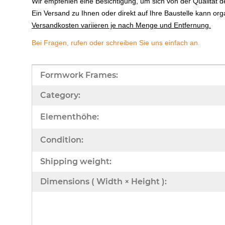
Wir empfehlen eine Besichtigung, um sich von der Qualität 
Ein Versand zu Ihnen oder direkt auf Ihre Baustelle kann org
Versandkosten variieren je nach Menge und Entfernung.
Bei Fragen, rufen oder schreiben Sie uns einfach an.
Item information
Value
Formwork Frames:
Category:
Elementhöhe:
Condition:
Shipping weight:
Dimensions ( Width × Height ):