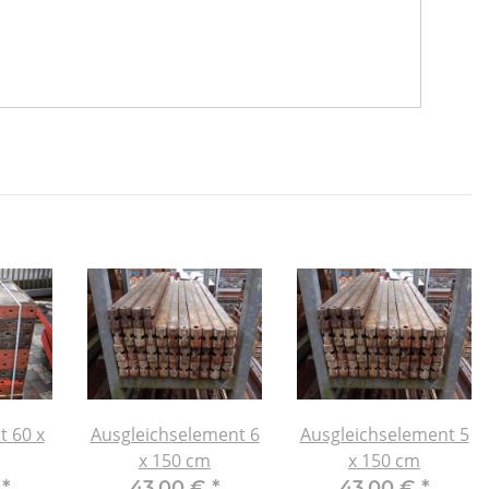
t 60 x
Ausgleichselement 6
Ausgleichselement 5
x 150 cm
x 150 cm
€
*
43,00 €
*
43,00 €
*