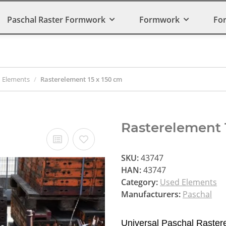
Paschal Raster Formwork
Formwork
Fo
 Elements
Rasterelement 15 x 150 cm
Rasterelement 
SKU:
43747
HAN:
43747
Category:
Used Elements
Manufacturers:
Paschal
Universal Paschal Raster