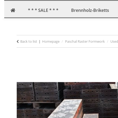
* * * SALE * * *
Brennholz-Briketts
Back to list
Homepage
Paschal Raster Formwork
Used