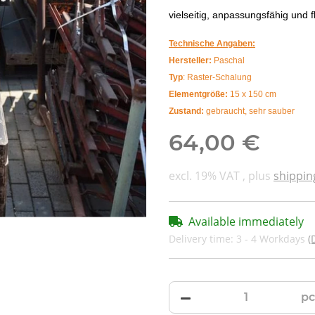
vielseitig, anpassungsfähig und f
Technische Angaben:
Hersteller:
Paschal
Typ
: Raster-Schalung
Elementgröße:
15 x 150 cm
Zustand:
gebraucht, sehr sauber
64,00 €
excl. 19% VAT , plus
shippin
Available immediately
Delivery time:
3 - 4 Workdays
(
pc