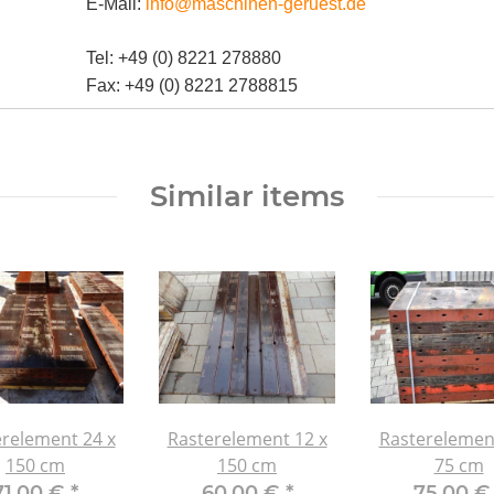
E-Mail:
info@maschinen-geruest.de
Tel: +49 (0) 8221 278880
Fax: +49 (0) 8221 2788815
Similar items
relement 24 x
Rasterelement 12 x
Rasterelemen
150 cm
150 cm
75 cm
71,00 €
*
60,00 €
*
75,00 