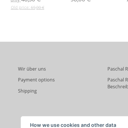
Old price:
69,00 €
Wir über uns
Paschal R
Payment options
Paschal 
Beschrei
Shipping
How we use cookies and other data