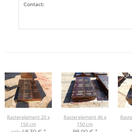
Contact:
Rasterelement 20 x
Rasterelement 46 x
Raste
150 cm
150 cm
only
48,30 €
*
98,00 €
*